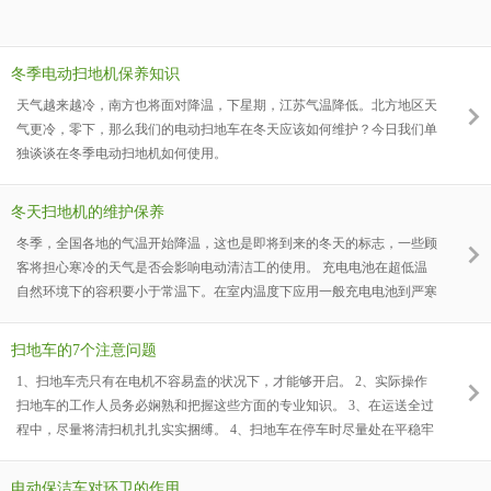
冬季电动扫地机保养知识
天气越来越冷，南方也将面对降温，下星期，江苏气温降低。北方地区天
气更冷，零下，那么我们的电动扫地车在冬天应该如何维护？今日我们单
独谈谈在冬季电动扫地机如何使用。
冬天扫地机的维护保养
冬季，全国各地的气温开始降温，这也是即将到来的冬天的标志，一些顾
客将担心寒冷的天气是否会影响电动清洁工的使用。 充电电池在超低温
自然环境下的容积要小于常温下。在室内温度下应用一般充电电池到严寒
的地区可能会致使忽然关闭电源。因而，冬天要搞好电动扫地车电瓶的维
修保养工作中立即查验电瓶的存储状况。 首先选择合适的润滑油,随着温
扫地车的7个注意问题
度的逐渐降低,传统的润滑油会变得更加粘稠.如果车辆需要在冷却区内驾
1、扫地车壳只有在电机不容易盍的状况下，才能够开启。 2、实际操作
驶,那么相应的润滑油可以更换,这样机器就可以更好地过冬。 清洁工作从
扫地车的工作人员务必娴熟和把握这些方面的专业知识。 3、在运送全过
来就
程中，尽量将清扫机扎扎实实捆缚。 4、扫地车在停车时尽量处在平稳牢
固的情况。5、在应用全过程中，出自于安全性，别的工作人员，非常是
小孩子，一律禁止挨近。 6、蓄电池充电时，只有在有遮住的场地给设备
电动保洁车对环卫的作用