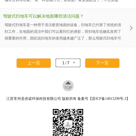
是同省份。对于同省份的客户，我们圣倍诺厂家则可亲自送货上门。不过
我们圣倍诺，全国各地皆有办事处，我们都可亲自为客户送电动扫地机上
驾驶式扫地车可以解决地面哪些清洁问题？
门，然后在进行使用培训。 第二种运输方式，前面已经告诉大家了，那
驾驶式扫地车是一种用于清洁硬质地面的设备，扫地车已代替了传统的清
就是物流运输了。当然，进行物流运输之前，厂家这边可是要进行很多的
扫工作，在地面的清洁中我们可以看到它的身影，而扫地车也确实发挥了
打包工
很重要的作用，因此说扫地车的使用越来越广泛了，那么驾驶式扫地车可
以解决地面哪些清洁问题呢？下面合美小编就为你详细的解答一下：驾驶
式扫地车可解决的地面清洁问题：1、驾驶式扫地车不仅可清扫硬质地面
上的垃圾，也可清扫灰尘，这就避免了灰尘的飞散，不会造成二次污染；
1
/
7
上一页
下一页
2、驾驶式扫地车对地面的清扫进行了有效的保护，扫地车的投入使用，
大大减少了工人的工作时间，节省人
江苏常州圣倍诺环保科技有限公司 版权所有 备案号【
苏ICP备14015299号-3
】