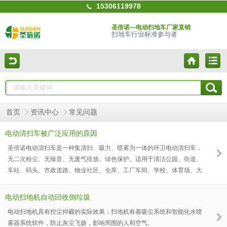
15306119978
圣倍诺—电动扫地车厂家直销
扫地车行业标准参与者
首页
资讯中心
常见问题
电动清扫车被广泛应用的原因
圣倍诺电动清扫车是一种集清扫、吸力、喷雾为一体的环卫电动清扫车，
无二次粉尘、无噪音、无废气排放、绿色保护。适用于清洁公园、街道、
车站、码头、市政道路、物业社区、仓库、工厂车间、学校、体育场、大
型场馆、机场等区域。清洁效率是传统手动清洁效率的8-10倍。选择圣倍
诺电动清扫车具有以下优点：
电动扫地机自动回收倒垃圾
电动扫地机具有控尘抑霾的实际效果：扫地机有着吸尘系统和智能化水喷
雾器系统软件，防止灰尘飞扬，影响周围的人和空气。