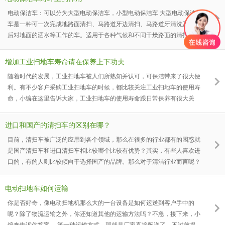
电池充电。 7、应用结束之后，把起动锁匙切除出来，防止别人乱用而出
电动保洁车：可以分为大型电动保洁车，小型电动保洁车 大型电动保洁
现意外。
车是一种可一次完成地路面清扫、马路道牙边清扫、马路道牙清洗及清扫
后对地面的洒水等工作的车。适用于各种气候和不同干燥路面的清扫作
业，更适合于广场、公路、住宅小区、停车场、码头、机场、车站、水泥
厂、电厂等场所的清洁除尘。是常用的清扫工具，让路面长久保持干净。
增加工业扫地车寿命请在保养上下功夫
而小型电动保洁车特别适用于小区物业，小型道路，公园景点等领域的保
随着时代的发展，工业扫地车被人们所熟知并认可，可保洁带来了很大便
洁工具。小型电动保洁车一般都为三轮的，整体体积小，使用于小区、道
利。有不少客户采购工业扫地车的时候，都比较关注工业扫地车的使用寿
路的保洁，
命，小编在这里告诉大家，工业扫地车的使用寿命跟日常保养有很大关
系，可能很多人不了解，接下来我们就详细说下圣倍诺工业扫地车需要如
何保养。 1、 在使用完工业扫地车之后要注意及时清理，开启震尘，清理
进口和国产的清扫车的区别在哪？
垃圾粉尘沉积当沉积的较多时，那么就会影响工业扫地车的清扫吸尘性
目前，清扫车被广泛的应用到各个领域，那么在很多的行业都有的困惑就
能。必要时定时对工业扫地车进行人工的清洗，将吸尘管道中的灰尘，泥
是国产清扫车和进口清扫车相比较哪个比较有优势？其实，有些人喜欢进
巴一一都清洗
口的，有的人则比较倾向于选择国产的品牌。那么对于清洁行业而言呢？
国产的清扫车和进口的清扫车有哪些区别？ 1、价格： 从价格和成本方面
来说国产清扫车占的优势较大，进口清扫车的价格相较于国内清扫车而言
电动扫地车如何运输
就没有太大的优势，像进口的清扫车要进口费、运输费以及其他费用，还
你是否好奇，像电动扫地机那么大的一台设备是如何运送到客户手中的
有就是运输时间长，这样一来清扫车的价格必然会较高，而国产的就不
呢？除了物流运输之外，你还知道其他的运输方法吗？不急，接下来，小
会。 2、配件：
编来告诉你答案。 第一种运输方式，那就是厂家直接配送了，不过前提