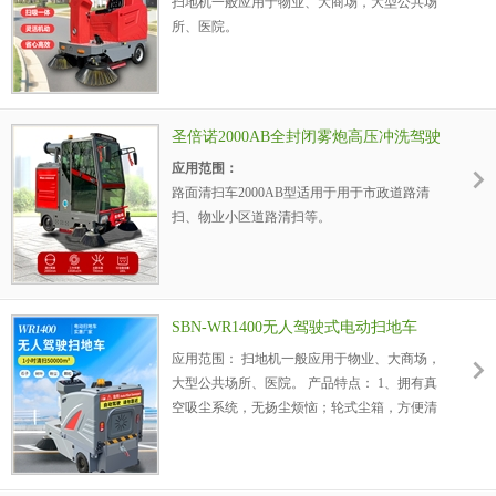
扫地机一般应用于物业、大商场，大型公共场
4、拥有国际先进的清扫抛甩技术，尘箱利用
8、雾炮高压喷洒，有效降低扬尘以及降温等
所、医院。
率理论值可达99%以上。
作用。
产品特点：
5、可靠的高品质零部件，有效降低维护和维
9、高压冲洗枪清洗路面污渍、牛皮癣小广
1、拥有真空吸尘系统，无扬尘烦恼；轮式尘
修成本。
告、绿化浇水等 。
箱，方便清空 。
6、实心轮胎，机场专用，坚固耐用。
2、扫地宽度1360mm，外形小巧美观，经久耐
7、进口电控系统、过流、欠压保护，加重底
圣倍诺2000AB全封闭雾炮高压冲洗驾驶
用。
盘。
式电动扫地机
应用范围：
3、性能稳定，维修率低，扫地效果显著。
8、雾炮高压喷洒，有效降低扬尘以及降温等
路面清扫车2000AB型适用于用于市政道路清
4、采用先进的高性能免维护铅酸蓄电池，不
作用。
扫、物业小区道路清扫等。
漏液、无有害气体产生。
9、高压冲洗枪清洗路面污渍、牛皮癣小广
产品特点：
5、采用智能的单片微机控制技术，具有功耗
告、绿化浇水等 。
1、吸尘、扫地、喷水消毒相结合，并配备
低，功能强大的特点，大大节省了外围元件，
MP3播放器。
升级容易，是扫地车行业先进水平。
2、内置强力控尘系统，吸尘能力强，扫地达
SBN-WR1400无人驾驶式电动扫地车
2000mm。
应用范围： 扫地机一般应用于物业、大商场，
3、采用先进的高性能维护电池，不漏液，无
大型公共场所、医院。 产品特点： 1、拥有真
有害气体产生。
空吸尘系统，无扬尘烦恼；轮式尘箱，方便清
4、拥有国际先进的清扫抛甩技术，尘箱利用
空 。 2、扫地宽度1400mm，外形小巧美观，
率理论值可达99%以上。
经久耐用。 3、性能稳定，维修率低，扫地效
5、可靠的高品质零部件，有效降低维护和维
果显著。 4、采用先进的高性能免维护铅酸蓄
修成本。