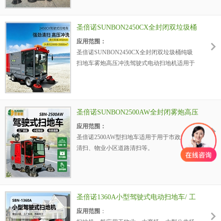
5、可靠的高品质零部件，有效降低维护和维
放器。
修成本。
2、内置强力控尘系统，吸尘能力强，扫地达
6、实心轮胎，机场专用，坚固耐用。
圣倍诺SUNBON2450CX全封闭双垃圾桶
2000mm。
7、进口电控系统、过流、欠压保护，加重底
纯吸扫地车雾炮高压冲洗驾驶式电动扫
应用范围：
3、采用先进的高性能维护电池，不漏液，无
盘。
地机
圣倍诺SUNBON2450CX全封闭双垃圾桶纯吸
有害气体产生。
8、雾炮高压喷洒，有效降低扬尘以及降温等
扫地车雾炮高压冲洗驾驶式电动扫地机适用于
4、拥有国际先进的清扫抛甩技术，尘箱利用
作用。
用于市政道路清扫、物业小区道路清扫等。
率理论值可达99%以上。
9、高压冲洗枪清洗路面污渍、牛皮癣小广
产品特点：
5、可靠的高品质零部件，有效降低维护和维
告、绿化浇水等 。
1、吸尘、扫地、喷水消毒相结合
修成本。
10、LED作业提示屏
2、内置强力控尘系统，吸尘能力强，扫地达
6、实心轮胎，机场专用，坚固耐用。
圣倍诺SUNBON2500AW全封闭雾炮高压
2450mm。
7、进口电控系统、过流、欠压保护，加重底
冲洗驾驶式电动扫地车
应用范围：
3、采用先进的高性能维护电池，不漏液，无
盘，垃圾箱容积更大。
圣倍诺2500AW型扫地车适用于用于市政道路
有害气体产生。
清扫、物业小区道路清扫等。
4、拥有国际先进的纯吸技术，240垃圾桶双桶
产品特点：
利用率理论值可达99%以上。
1、吸尘、扫地、喷水消毒相结合
5、可靠的高品质零部件，有效降低维护和维
2、内置强力控尘系统，吸尘能力强，扫地达
修成本。
2500mm。
6、真空轮胎，机场专用，坚固耐用。
圣倍诺1360A小型驾驶式电动扫地车/ 工
3、采用先进的高性能维护电池，不漏液，无
7、进口电控系统、过流、欠压保护，加重底
厂车间仓库扫地机
应用范围
：
有害气体产生。
盘。