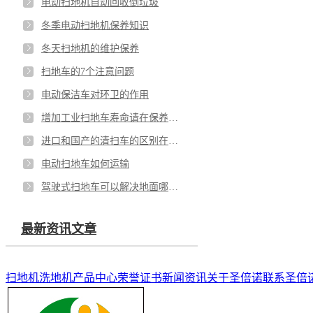
电动扫地机自动回收倒垃圾
冬季电动扫地机保养知识
冬天扫地机的维护保养
扫地车的7个注意问题
电动保洁车对环卫的作用
增加工业扫地车寿命请在保养上下功夫
进口和国产的清扫车的区别在哪？
电动扫地车如何运输
驾驶式扫地车可以解决地面哪些清洁问题？
最新资讯文章
扫地机
洗地机
产品中心
荣誉证书
新闻资讯
关于圣倍诺
联系圣倍