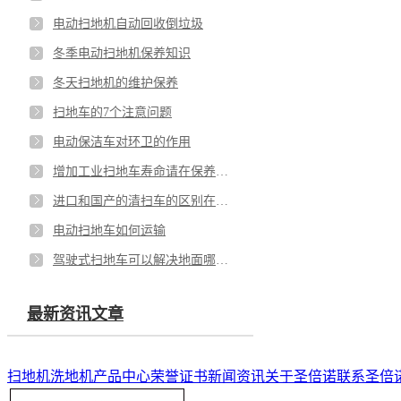
电动扫地机自动回收倒垃圾
冬季电动扫地机保养知识
冬天扫地机的维护保养
扫地车的7个注意问题
电动保洁车对环卫的作用
增加工业扫地车寿命请在保养上下功夫
进口和国产的清扫车的区别在哪？
电动扫地车如何运输
驾驶式扫地车可以解决地面哪些清洁问题？
最新资讯文章
扫地机
洗地机
产品中心
荣誉证书
新闻资讯
关于圣倍诺
联系圣倍