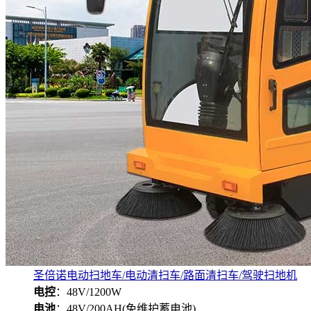
圣倍诺电动扫地车/电动清扫车/路面清扫车/驾驶扫地机
电控
：48V/1200W
电池
：48V/200AH(免维护蓄电池)