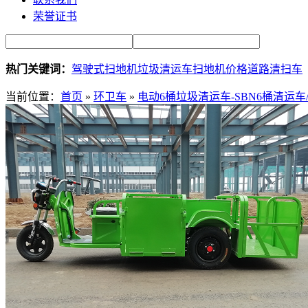
荣誉证书
热门关键词：
驾驶式扫地机
垃圾清运车
扫地机价格
道路清扫车
当前位置：
首页
»
环卫车
»
电动6桶垃圾清运车-SBN6桶清运车