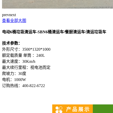
prev
next
查看全部大图
电动6桶垃圾清运车-SBN6桶清运车/餐厨清运车/清运垃圾车
技术参数：
外形尺寸：3500*1320*1000
额定载质量 单筒 ：240L
最大速度：30Km/h
最大续行里程：视电池而定
爬坡力：30度
电机：1000W
订购热线：
400-822-6722
产品展示