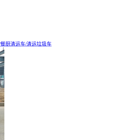
/餐厨清运车/清运垃圾车