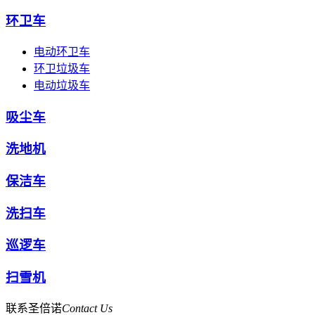
环卫车
电动环卫车
环卫垃圾车
电动垃圾车
吸尘车
洗地机
保洁车
洗扫车
巡逻车
扫雪机
联系圣倍诺
Contact Us