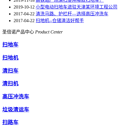
2019-11-18
高铁站广场清扫使用哪款扫地车？
2019-10-12
小型电动扫地车进驻天津某环境工程公司
2017-04-22
清洗马路、护栏杆—选择高压冲洗车
2017-04-22
扫地机--仓储清洁好帮手
圣倍诺产品中心
Product Center
扫地车
扫地机
清扫车
清扫机
高压冲洗车
垃圾清运车
扫路车