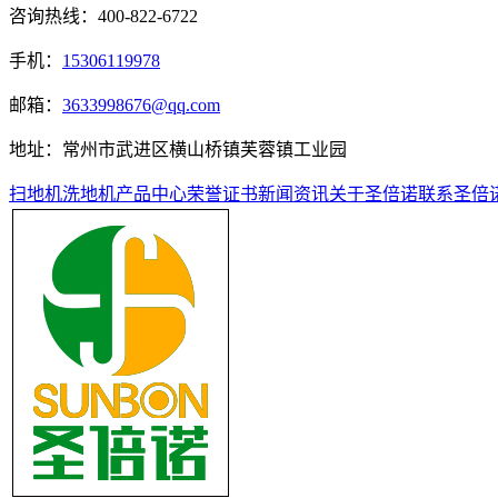
咨询热线：
400-822-6722
手机：
15306119978
邮箱：
3633998676@qq.com
地址：常州市武进区横山桥镇芙蓉镇工业园
扫地机
洗地机
产品中心
荣誉证书
新闻资讯
关于圣倍诺
联系圣倍