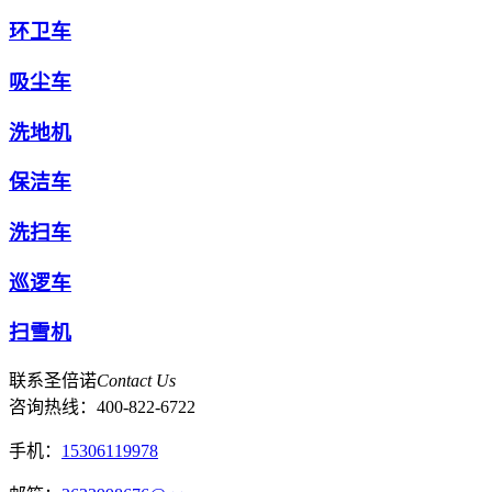
环卫车
吸尘车
洗地机
保洁车
洗扫车
巡逻车
扫雪机
联系圣倍诺
Contact Us
咨询热线：
400-822-6722
手机：
15306119978