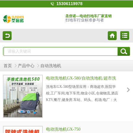
15306119978
圣倍诺—电动扫地车厂家直销
扫地车行业标准参与者
首页
产品中心
自动洗地机
电动洗地机GX-580/自动洗地机/超市洗
地机/工厂洗地机
洗地车GX-580型场景应用：商场超市,医院学
校,工厂车间,地下车壳,物业小区,仓储物流,酒店
KTV,餐厅,健身房.车站、码头、机场.电厂：火
力发电厂、发电厂、动力厂，采油厂、炼油
厂、石化公司、钻井平台、海洋石油天然气平
台，化工厂、化肥厂、焦化厂、油脂化工厂、
碱厂、石油化工厂，炼铁厂、轧钢厂、钢管
电动洗地机GX-750
厂、冶炼厂，纺织厂、印染厂洗地机。