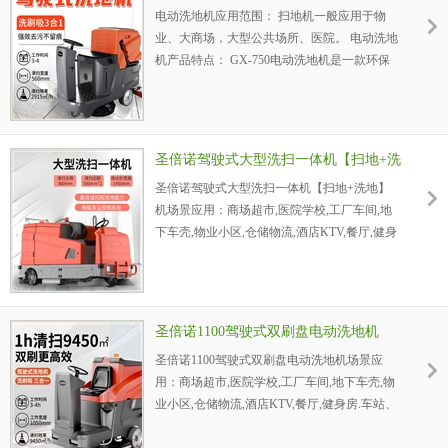
电动洗地机应用范围： 扫地机一般应用于物
业、大商场，大型公共场所、医院。 电动洗地
机产品特点： GX-750电动洗地机是一款环保
型驾驶自动洗地机，集清洗、吸干机一体化的
清洁设备。驾驶轻松，操作简单灵活，22寸刷
盘，单吸水电机，大容量电池，环保无污染。
使清洁效率更高，效果更好。清洁过后地面洁
圣倍诺驾驶式大型洗扫一体机【扫地+洗
净如新，无污渍、水迹、绝无须人工2次清
地】
圣倍诺驾驶式大型洗扫一体机【扫地+洗地】
洁。使用成本低，能替代10个保洁工。
机场景应用：商场超市,医院学校,工厂车间,地
下车壳,物业小区,仓储物流,酒店KTV,餐厅,健身
房.车站、码头、机场.电厂：火力发电厂、发
电厂、动力厂，采油厂、炼油厂、石化公司、
钻井平台、海洋石油天然气平台，化工厂、化
肥厂、焦化厂、油脂化工厂、碱厂、石油化工
圣倍诺1100驾驶式双刷盘电动洗地机
厂，炼铁厂、轧钢厂、钢管厂、冶炼厂，纺织
圣倍诺1100驾驶式双刷盘电动洗地机场景应
厂、印染厂洗地机。
用：商场超市,医院学校,工厂车间,地下车壳,物
业小区,仓储物流,酒店KTV,餐厅,健身房.车站、
码头、机场.电厂：火力发电厂、发电厂、动力
厂，采油厂、炼油厂、石化公司、钻井平台、