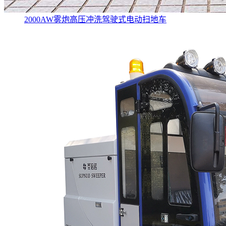
2000AW雾炮高压冲洗驾驶式电动扫地车