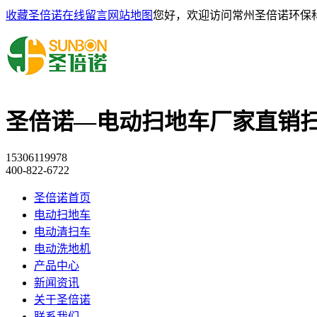
收藏圣倍诺
在线留言
网站地图
您好，欢迎访问常州圣倍诺环保
圣倍诺—电动扫地车厂家直销
15306119978
400-822-6722
圣倍诺首页
电动扫地车
电动清扫车
电动洗地机
产品中心
新闻资讯
关于圣倍诺
联系我们