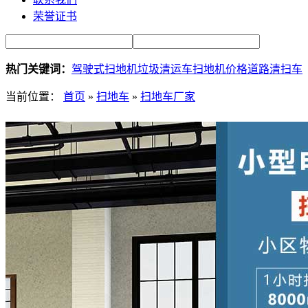
荣誉证书
热门关键词：
驾驶式扫地机
垃圾清运车
扫地机价格
道路清扫车
当前位置：
首页
»
扫地车
»
扫地车厂家