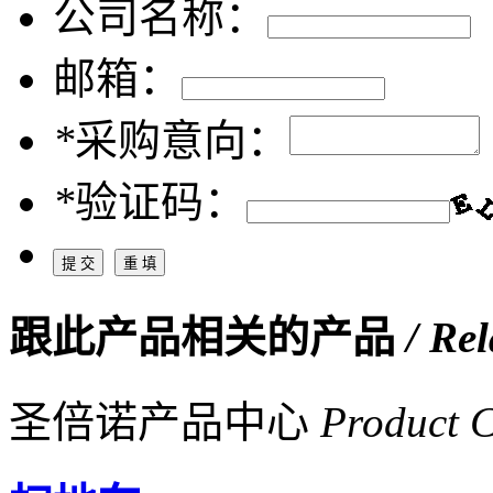
公司名称：
邮箱：
*
采购意向：
*
验证码：
跟此产品相关的产品
/ Re
圣倍诺产品中心
Product C