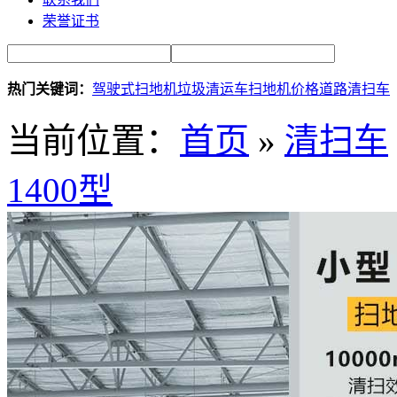
荣誉证书
热门关键词：
驾驶式扫地机
垃圾清运车
扫地机价格
道路清扫车
当前位置：
首页
»
清扫车
1400型