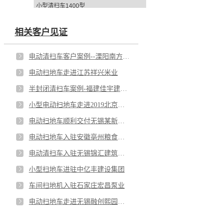
小型清扫车1400型
相关客户见证
电动清扫车客户案例--溧阳南方水泥厂
电动扫地车走进江苏祥兴米业
半封闭清扫车案例-福建佳宇建材有限公司
小型电动扫地车走进2019北京世园会
电动扫地车顺利交付无锡某新农村
电动扫地车入驻安徽亳州粮食储备库
电动清扫车入驻无锡锦汇建筑科技公司
小型扫地车进驻中亿丰建设集团
车间扫地机入驻石家庄宏昌泵业
电动扫地车走进无锡融创熙园小区