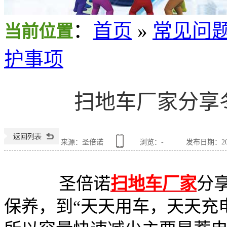
：
首页
»
常见问
当前位置
护事项
扫地车厂家分享
来源：圣倍诺
浏览：
-
发布日期：2017
圣倍诺
扫地车厂家
分
保养，到“天天用车，天天充