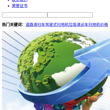
荣誉证书
热门关键词：
道路清扫车
驾驶式扫地机
垃圾清运车
扫地机价格