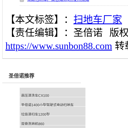
【本文标签】：
扫地车厂家
【责任编辑】：
圣倍诺
版
https://www.sunbon88.com
转
圣倍诺推荐
高压清洗车CX100
圣倍诺1400小型驾驶式电动扫地车
垃圾清扫车1200型
双盘洗地机860