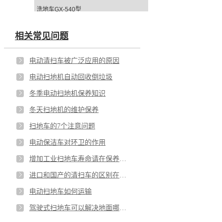
洗地车GX-540型
相关常见问题
电动清扫车被广泛应用的原因
电动扫地机自动回收倒垃圾
冬季电动扫地机保养知识
冬天扫地机的维护保养
扫地车的7个注意问题
电动保洁车对环卫的作用
增加工业扫地车寿命请在保养上下功夫
进口和国产的清扫车的区别在哪？
电动扫地车如何运输
驾驶式扫地车可以解决地面哪些清洁问题？