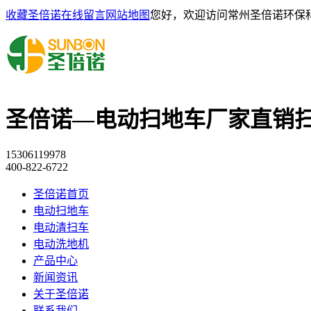
收藏圣倍诺
在线留言
网站地图
您好，欢迎访问常州圣倍诺环保
圣倍诺—电动扫地车厂家直销
15306119978
400-822-6722
圣倍诺首页
电动扫地车
电动清扫车
电动洗地机
产品中心
新闻资讯
关于圣倍诺
联系我们