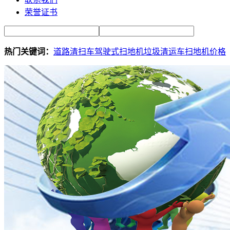
荣誉证书
热门关键词：
道路清扫车
驾驶式扫地机
垃圾清运车
扫地机价格