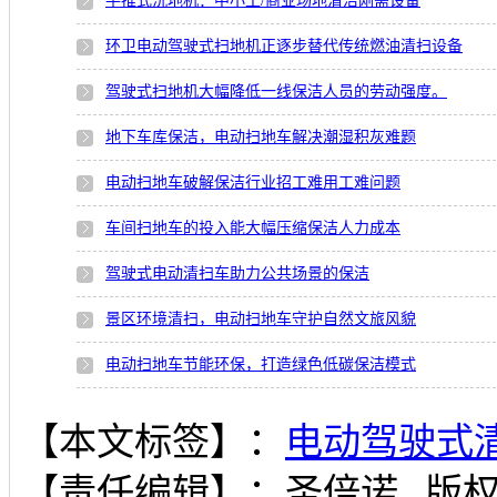
手推式洗地机：中小工/商业场地清洁刚需设备
环卫电动驾驶式扫地机正逐步替代传统燃油清扫设备
驾驶式扫地机大幅降低一线保洁人员的劳动强度。
地下车库保洁，电动扫地车解决潮湿积灰难题
电动扫地车破解保洁行业招工难用工难问题
车间扫地车的投入能大幅压缩保洁人力成本
驾驶式电动清扫车助力公共场景的保洁
景区环境清扫，电动扫地车守护自然文旅风貌
电动扫地车节能环保，打造绿色低碳保洁模式
【本文标签】：
电动驾驶式
【责任编辑】：
圣倍诺
版