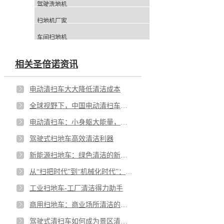
驾驶洗地机
扫地机厂家
车间扫地机
相关圣倍诺资讯
电动清扫车大大降低清洁成本
全球视野下，中国电动清扫车的创新与实践
电动清扫车：小身躯大能量，破解老旧城区清洁难题
驾驶式扫地车高效清洁利器
新能源扫地车：绿色清洁的新选择
从“扫把时代”到“机械化时代”：景区清洁的变革
工业扫地车-工厂清洁得力助手
商用扫地车：商业场所清洁的新利器
驾驶式清扫车如何成为景区清洁的“效率引擎”？